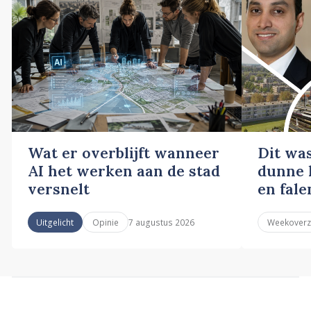
Wat er overblijft wanneer
Dit wa
AI het werken aan de stad
dunne l
versnelt
en fale
7 augustus 2026
Uitgelicht
Opinie
Weekoverz