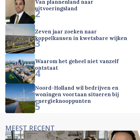
Van plannenland naar
uitvoeringsland
2
Zeven jaar zoeken naar
koppelkansen in kwetsbare wijken
3
Waarom het geheel niet vanzelf
ontstaat
4
Noord-Holland wil bedrijven en
woningen voortaan situeren bij
energieknooppunten
5
MEEST RECENT