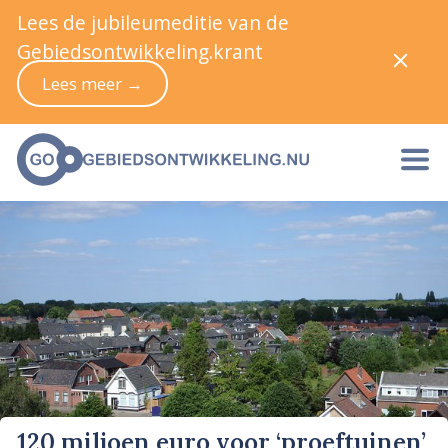
Lees de jubileumeditie van de
Gebiedsontwikkeling.krant
Lees meer →
120 miljoen euro voor ‘proeftuinen’