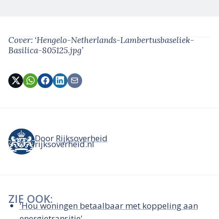
Cover: ‘Hengelo-Netherlands-Lambertusbaseliek-
Basilica-805125.jpg’
Door
Rijksoverheid
rijksoverheid.nl
ZIE OOK:
'Hou woningen betaalbaar met koppeling aan
energietransitie'