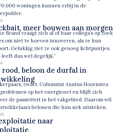
 70.000 woningen kunnen erbij in de
rpolder.
26
ickbait, meer bouwen aan morgen
e Brand vraagt zich af of haar collega’s op zoek
es om niet te hoeven innoveren, als ze hun
rt. Gelukkig ziet ze ook genoeg lichtpuntjes.
leeft dus wel degelijk.”
26
 rood, beloon de durfal in
twikkeling
kerpaars, zwart. Columnist Annius Hoornstra
problemen op het energienet en blijft zich
r de passiviteit in het vakgebied. Daarom wil
ontwikkelaars belonen die hun nek uitsteken.
026
xploitatie naar
loitatie