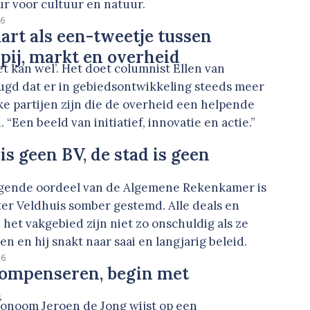
r voor cultuur en natuur.
26
rt als een-tweetje tussen
ij, markt en overheid
t kan wel’. Het doet columnist Ellen van
ugd dat er in gebiedsontwikkeling steeds meer
e partijen zijn die de overheid een helpende
“Een beeld van initiatief, innovatie en actie.”
is geen BV, de stad is geen
igende oordeel van de Algemene Rekenkamer is
er Veldhuis somber gestemd. Alle deals en
het vakgebied zijn niet zo onschuldig als ze
en en hij snakt naar saai en langjarig beleid.
26
compenseren, begin met
n
noom Jeroen de Jong wijst op een