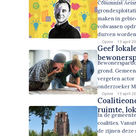
Columnist Aeiss
grondexploitati
maken in gebied
volwassen opd
durven worden
13 april 2
Opinie
Geef lokal
bewonerspa
Bewonerspartic
grond. Gemeen
vergeten actor e
onderzoeker Mi
13 april 2
Opinie
Coalitieon
ruimte, lo
In de gemeente
coalities. Vanu
de zijnen deze