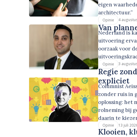
eigen waarhede
architectuur.”
4 augustu
Opinie
Van planne
Nederland is 
uitvoering erva
oorzaak voor de
uitvoeringskra
3 augustu
Opinie
Regie zond
expliciet
Columnist Aeis
zonder ruis in 
oplossing: het 
rolneming bij g
daarin te kiezen
13 juli 202
Opinie
Klooien, k