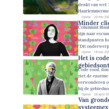
denkt van wel:
Haarlemmermee
20 mei 20
Opinie
Minder cl
Columnist Rinsk
zijn naar excus
standpunten hoo
“Dit onderwerp 
18 mei 20
Opinie
Het is code
gebiedson
Code rood, don
ziet de enorme 
verwonderen ove
hij de gebieds
28 april 2
Opinie
Van gronde
systeemexp