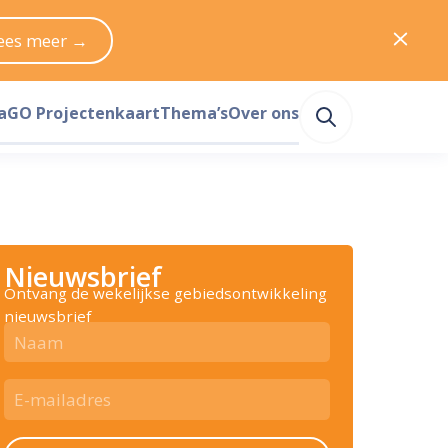
ees meer →
a
GO Projectenkaart
Thema’s
Over ons
Nieuwsbrief
Ontvang de wekelijkse gebiedsontwikkeling
nieuwsbrief