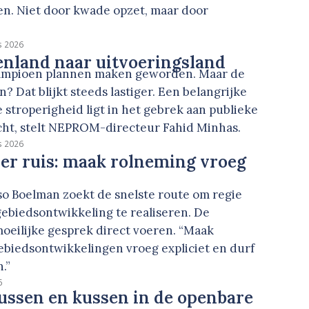
n. Niet door kwade opzet, maar door
s 2026
nland naar uitvoeringsland
kampioen plannen maken geworden. Maar de
n? Dat blijkt steeds lastiger. Een belangrijke
 stroperigheid ligt in het gebrek aan publieke
cht, stelt NEPROM-directeur Fahid Minhas.
s 2026
er ruis: maak rolneming vroeg
so Boelman zoekt de snelste route om regie
gebiedsontwikkeling te realiseren. De
moeilijke gesprek direct voeren. “Maak
ebiedsontwikkelingen vroeg expliciet en durf
.”
6
lussen en kussen in de openbare