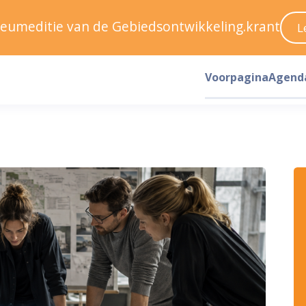
ileumeditie van de Gebiedsontwikkeling.krant
L
Voorpagina
Agend