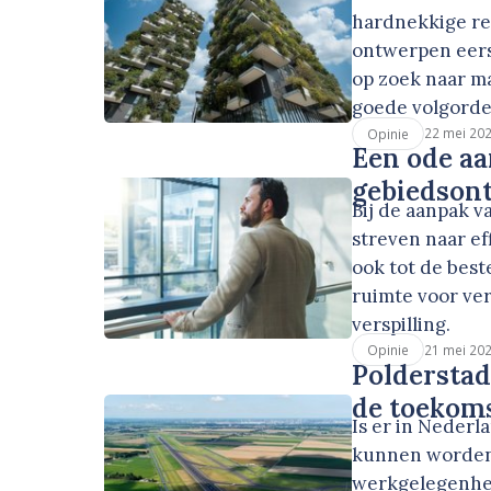
hardnekkige re
ontwerpen eers
op zoek naar m
goede volgord
22 mei 20
Opinie
Een ode aan
gebiedson
Bij de aanpak 
streven naar ef
ook tot de bes
ruimte voor ver
verspilling.
21 mei 20
Opinie
Polderstad
de toekom
Is er in Nederl
kunnen worden 
werkgelegenhei