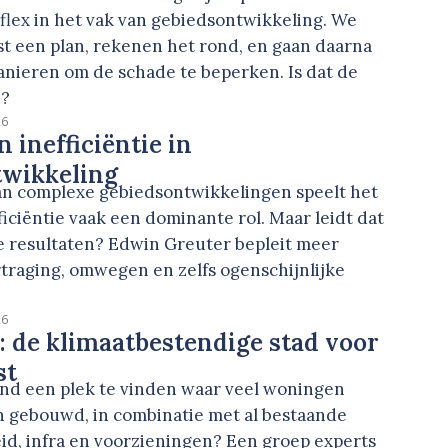
flex in het vak van gebiedsontwikkeling. We
t een plan, rekenen het rond, en gaan daarna
anieren om de schade te beperken. Is dat de
e?
26
 inefficiëntie in
twikkeling
van complexe gebiedsontwikkelingen speelt het
ficiëntie vaak een dominante rol. Maar leidt dat
te resultaten? Edwin Greuter bepleit meer
traging, omwegen en zelfs ogenschijnlijke
26
: de klimaatbestendige stad voor
st
and een plek te vinden waar veel woningen
gebouwd, in combinatie met al bestaande
d, infra en voorzieningen? Een groep experts