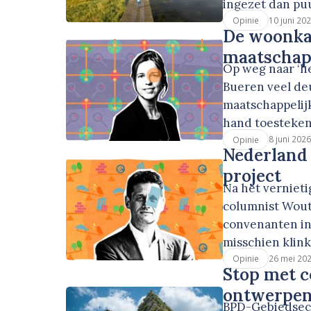
ingezet dan puu
10 juni 20
Opinie
De woonkaa
maatschapp
Op weg naar ‘he
Bueren veel de
maatschappelijk
hand toesteken. 
8 juni 2026
Opinie
Nederland 
project
Na het verniet
columnist Wout
convenanten in 
misschien klink
26 mei 20
Opinie
Stop met 
ontwerpe
BPD-Gebiedseco