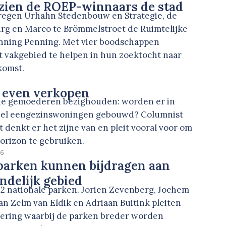
 zien de ROEP-winnaars de stad
 kregen Urhahn Stedenbouw en Strategie, de
rg en Marco te Brömmelstroet de Ruimtelijke
ning Penning. Met vier boodschappen
t vakgebied te helpen in hun zoektocht naar
komst.
g even verkopen
t de gemoederen bezighouden: worden er in
eel eengezinswoningen gebouwd? Columnist
denkt er het zijne van en pleit vooral voor om
orizon te gebruiken.
26
parken kunnen bijdragen aan
ndelijk gebied
22 nationale parken. Jorien Zevenberg, Jochem
an Zelm van Eldik en Adriaan Buitink pleiten
ering waarbij de parken breder worden