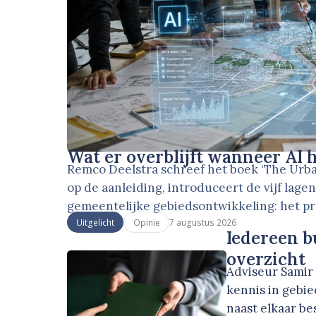
Wat er overblijft wanneer AI 
Remco Deelstra schreef het boek ‘The Urban 
op de aanleiding, introduceert de vijf lage
gemeentelijke gebiedsontwikkeling: het p
7 augustus 2026
Uitgelicht
Opinie
Iedereen b
overzicht
Adviseur Samir 
kennis in gebie
naast elkaar be