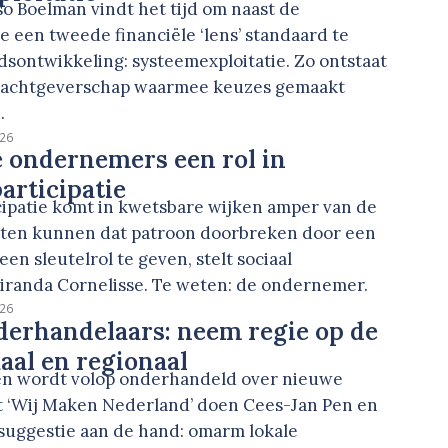
o Boelman vindt het tijd om naast de
e een tweede financiële ‘lens’ standaard te
sontwikkeling: systeemexploitatie. Zo ontstaat
rachtgeverschap waarmee keuzes gemaakt
.
026
e ondernemers een rol in
rticipatie
ipatie komt in kwetsbare wijken amper van de
ten kunnen dat patroon doorbreken door een
en sleutelrol te geven, stelt sociaal
randa Cornelisse. Te weten: de ondernemer.
026
derhandelaars: neem regie op de
kaal en regionaal
n wordt volop onderhandeld over nieuwe
it ‘Wij Maken Nederland’ doen Cees-Jan Pen en
 suggestie aan de hand: omarm lokale