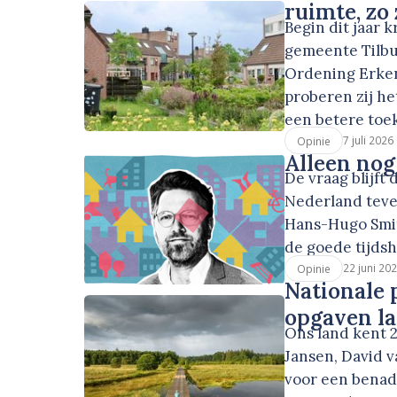
ruimte, zo
Begin dit jaar
gemeente Tilbu
Ordening Erken
proberen zij he
een betere toe
7 juli 2026
Opinie
Alleen no
De vraag blijf
Nederland tev
Hans-Hugo Smit 
de goede tijdsh
22 juni 20
Opinie
Nationale 
opgaven la
Ons land kent 
Jansen, David v
voor een benad