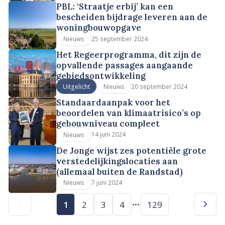
PBL: ‘Straatje erbij’ kan een
bescheiden bijdrage leveren aan de
woningbouwopgave
25 september 2024
Nieuws
Het Regeerprogramma, dit zijn de
opvallende passages aangaande
gebiedsontwikkeling
20 september 2024
Uitgelicht
Nieuws
Standaardaanpak voor het
beoordelen van klimaatrisico’s op
gebouwniveau compleet
14 juni 2024
Nieuws
De Jonge wijst zes potentiële grote
verstedelijkingslocaties aan
(allemaal buiten de Randstad)
7 juni 2024
Nieuws
1
2
3
4
129