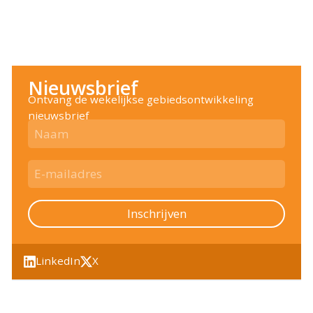
Nieuwsbrief
Ontvang de wekelijkse gebiedsontwikkeling
nieuwsbrief
Inschrijven
LinkedIn
X