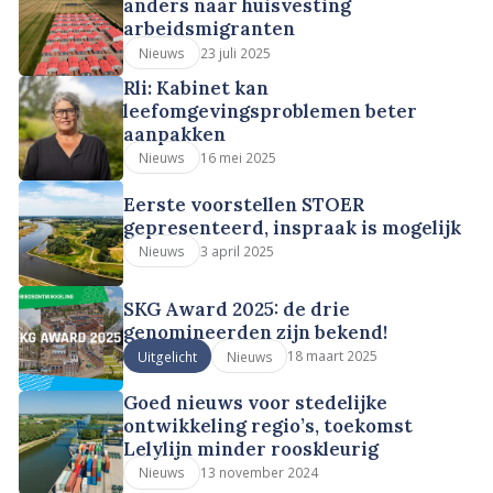
anders naar huisvesting
arbeidsmigranten
23 juli 2025
Nieuws
Rli: Kabinet kan
leefomgevingsproblemen beter
aanpakken
16 mei 2025
Nieuws
Eerste voorstellen STOER
gepresenteerd, inspraak is mogelijk
3 april 2025
Nieuws
SKG Award 2025: de drie
genomineerden zijn bekend!
18 maart 2025
Uitgelicht
Nieuws
Goed nieuws voor stedelijke
ontwikkeling regio’s, toekomst
Lelylijn minder rooskleurig
13 november 2024
Nieuws