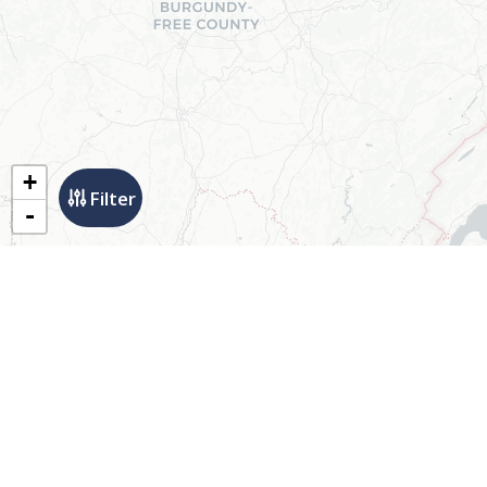
+
Filter
-
Uw gastbijdrage op
GO.nu
Wij staan open voor bijdragen
uit wetenschap en praktijk. Wij
moedigen auteurs aan hun
kennis en ervaring te delen.
Over gastbijdragen