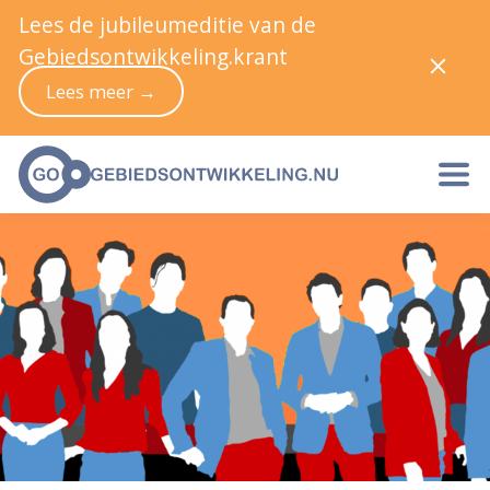
Lees de jubileumeditie van de
Gebiedsontwikkeling.krant
Lees meer →