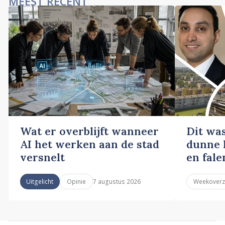
MEEST RECENT
Wat er overblijft wanneer
Dit wa
AI het werken aan de stad
dunne l
versnelt
en fale
7 augustus 2026
Uitgelicht
Opinie
Weekoverz