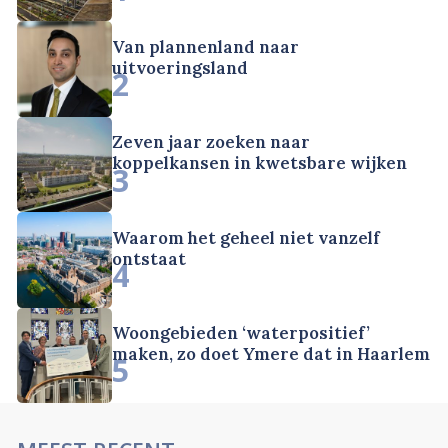
Van plannenland naar
uitvoeringsland
2
Zeven jaar zoeken naar
koppelkansen in kwetsbare wijken
3
Waarom het geheel niet vanzelf
ontstaat
4
Woongebieden ‘waterpositief’
maken, zo doet Ymere dat in Haarlem
5