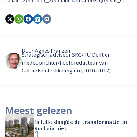
Cover: ‘2015.01.15_2015 Jaar van Connect(h)ome_C’
Door
Agnes Franzen
Strategisch adviseur SKG/TU Delft en
medeoprichter/hoofdredacteur van
Gebiedsontwikkeling.nu (2010-2017)
Meest gelezen
In Lille slaagde de transformatie, in
Roubaix niet
1