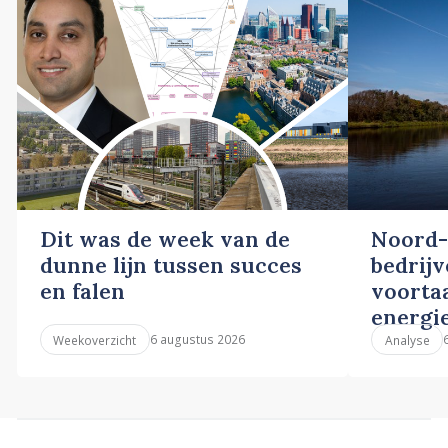
Dit was de week van de
Noord-
dunne lijn tussen succes
bedrij
en falen
voortaa
energi
6 augustus 2026
Weekoverzicht
Analyse