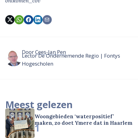
ontkomen_cov’
Door
Cees-Jan Pen
Lector De Ondernemende Regio | Fontys
Hogescholen
Meest gelezen
Woongebieden ‘waterpositief’
maken, zo doet Ymere dat in Haarlem
1