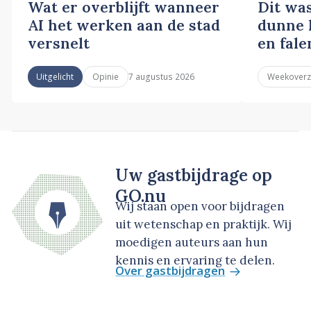
Wat er overblijft wanneer
Dit wa
AI het werken aan de stad
dunne l
versnelt
en fale
7 augustus 2026
Uitgelicht
Opinie
Weekoverz
Uw gastbijdrage op
GO.nu
Wij staan open voor bijdragen
uit wetenschap en praktijk. Wij
moedigen auteurs aan hun
kennis en ervaring te delen.
Over gastbijdragen