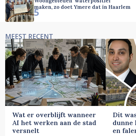
Woongebieden ‘waterpositief’
maken, zo doet Ymere dat in Haarlem
5
MEEST RECENT
Wat er overblijft wanneer
Dit wa
AI het werken aan de stad
dunne l
versnelt
en fale