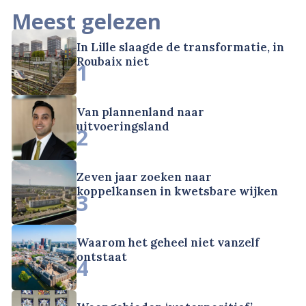
Meest gelezen
In Lille slaagde de transformatie, in
Roubaix niet
1
Van plannenland naar
uitvoeringsland
2
Zeven jaar zoeken naar
koppelkansen in kwetsbare wijken
3
Waarom het geheel niet vanzelf
ontstaat
4