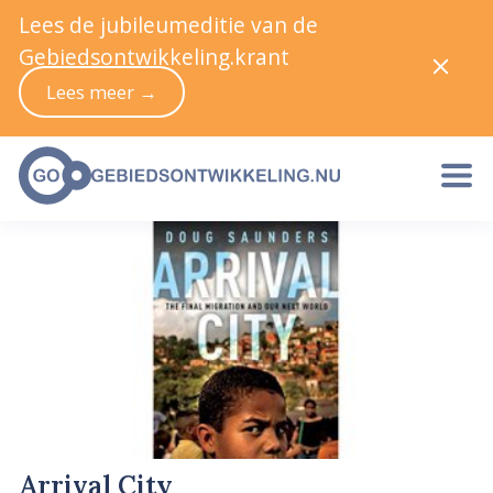
Lees de jubileumeditie van de
Gebiedsontwikkeling.krant
Lees meer →
Arrival City