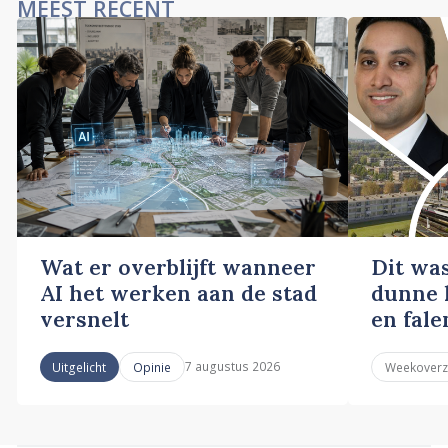
MEEST RECENT
Wat er overblijft wanneer
Dit wa
AI het werken aan de stad
dunne l
versnelt
en fale
7 augustus 2026
Uitgelicht
Opinie
Weekoverz