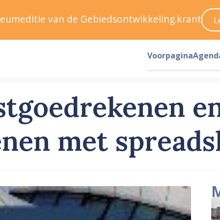
ileumeditie van de Gebiedsontwikkeling.krant
L
Voorpagina
Agend
stgoedrekenen e
nen met spreads
M