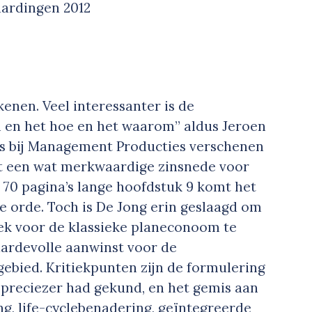
aardingen 2012
kenen. Veel interessanter is de
en het hoe en het waarom” aldus Jeroen
ngs bij Management Producties verschenen
kt een wat merkwaardige zinsnede voor
m 70 pagina’s lange hoofdstuk 9 komt het
 orde. Toch is De Jong erin geslaagd om
oek voor de klassieke planeconoom te
aardevolle aanwinst voor de
kgebied. Kritiekpunten zijn de formulering
 preciezer had gekund, en het gemis aan
g, life-cyclebenadering, geïntegreerde