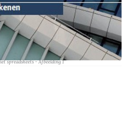
t spreadsheets - Afbeelding 1’