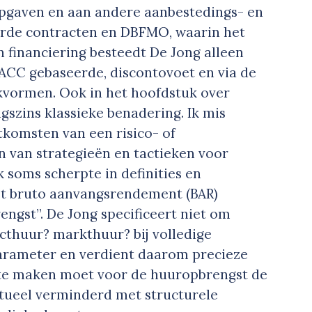
pgaven en aan andere aanbestedings- en
erde contracten en DBFMO, waarin het
n financiering besteedt De Jong alleen
ACC gebaseerde, discontovoet en via de
kvormen. Ook in het hoofdstuk over
szins klassieke benadering. Ik mis
itkomsten van een risico- of
n van strategieën en tactieken voor
k soms scherpte in definities en
het bruto aanvangsrendement (BAR)
ngst”. De Jong specificeert niet om
cthuur? markthuur? bij volledige
parameter en verdient daarom precieze
 te maken moet voor de huuropbrengst de
ntueel verminderd met structurele