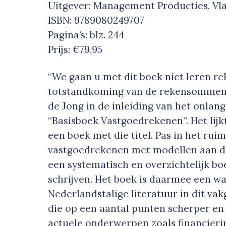
Uitgever: Management Producties, Vl
ISBN: 9789080249707
Pagina’s: blz. 244
Prijs: €79,95
“We gaan u met dit boek niet leren re
totstandkoming van de rekensommen 
de Jong in de inleiding van het onla
“Basisboek Vastgoedrekenen”. Het lij
een boek met die titel. Pas in het rui
vastgoedrekenen met modellen aan de
een systematisch en overzichtelijk b
schrijven. Het boek is daarmee een w
Nederlandstalige literatuur in dit va
die op een aantal punten scherper en
actuele onderwerpen zoals financierin