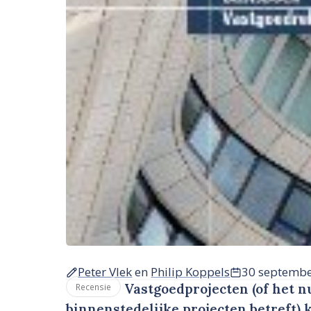
Peter Vlek
en
Philip Koppels
30 septemb
Vastgoedprojecten (of het 
Recensie
binnenstedelijke projecten betreft)