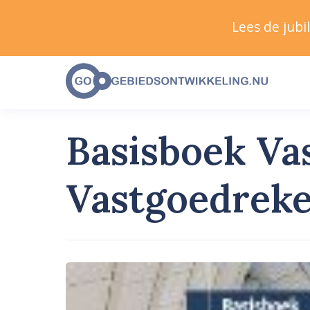
Lees de jub
Basisboek Va
Vastgoedreke