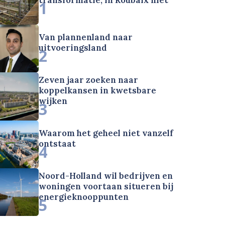
1
Van plannenland naar
uitvoeringsland
2
Zeven jaar zoeken naar
koppelkansen in kwetsbare
wijken
3
Waarom het geheel niet vanzelf
ontstaat
4
Noord-Holland wil bedrijven en
woningen voortaan situeren bij
energieknooppunten
5