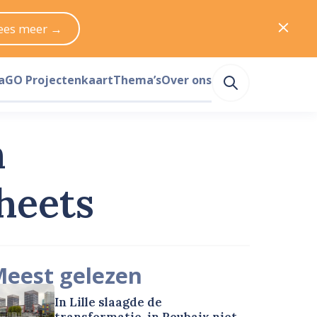
ees meer →
a
GO Projectenkaart
Thema’s
Over ons
n
heets
eest gelezen
In Lille slaagde de
transformatie, in Roubaix niet