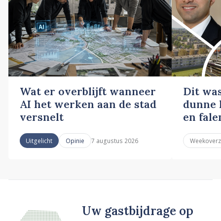
Wat er overblijft wanneer
Dit wa
AI het werken aan de stad
dunne l
versnelt
en fale
7 augustus 2026
Uitgelicht
Opinie
Weekoverz
Uw gastbijdrage op