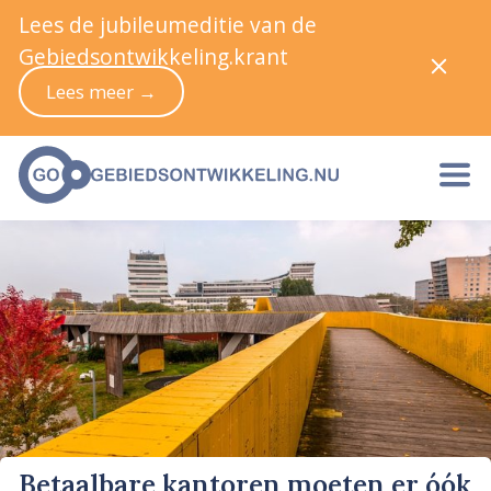
Lees de jubileumeditie van de
Gebiedsontwikkeling.krant
Lees meer →
Betaalbare kantoren moeten er óók