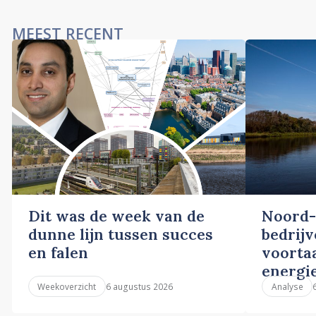
MEEST RECENT
Dit was de week van de
Noord-
dunne lijn tussen succes
bedrij
en falen
voortaa
energi
6 augustus 2026
Weekoverzicht
Analyse