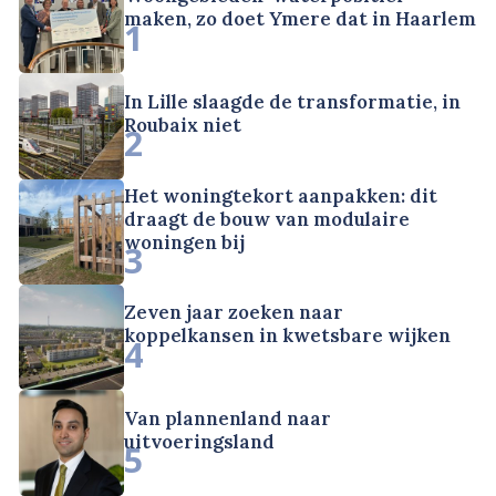
maken, zo doet Ymere dat in Haarlem
1
In Lille slaagde de transformatie, in
Roubaix niet
2
Het woningtekort aanpakken: dit
draagt de bouw van modulaire
woningen bij
3
Zeven jaar zoeken naar
koppelkansen in kwetsbare wijken
4
Van plannenland naar
uitvoeringsland
5