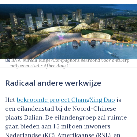
‘BNA-bureau KuiperCompagnons bekroond voor ontwerp
miljoenenstad - Afbeelding 1’
Radicaal andere werkwijze
Het
bekroonde project ChangXing Dao
is
een eilandenstad bij de Noord-Chinese
plaats Dalian. De eilandengroep zal ruimte
gaan bieden aan 1,5 miljoen inwoners.
Nederlandse (KC), Amerikaanse (RNL), en