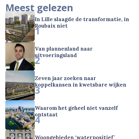
Meest gelezen
In Lille slaagde de transformatie, in
Roubaix niet
1
Van plannenland naar
uitvoeringsland
2
Zeven jaar zoeken naar
koppelkansen in kwetsbare wijken
3
Waarom het geheel niet vanzelf
ontstaat
4
Woongebieden ‘waterpositief’