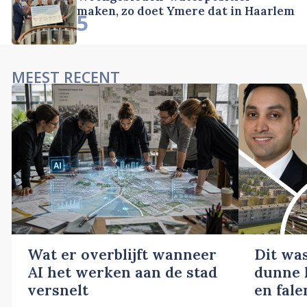
maken, zo doet Ymere dat in Haarlem
5
MEEST RECENT
Wat er overblijft wanneer
Dit wa
AI het werken aan de stad
dunne l
versnelt
en fale