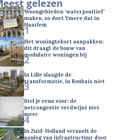
eest gelezen
Woongebieden ‘waterpositief’
maken, zo doet Ymere dat in
Haarlem
1
Het woningtekort aanpakken:
dit draagt de bouw van
modulaire woningen bij
2
In Lille slaagde de
transformatie, in Roubaix niet
3
Stel je eens voor: de
netcongestie verdwijnt niet
meer
4
In Zuid-Holland versnelt de
aanleg van infrastructuur door