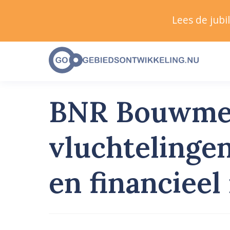
Lees de jub
BNR Bouwmees
vluchtelinge
en financiee