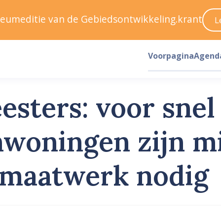
ileumeditie van de Gebiedsontwikkeling.krant
L
Voorpagina
Agend
ters: voor snel
nwoningen zijn m
l maatwerk nodig