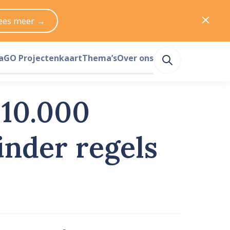
ees meer →
a
GO Projectenkaart
Thema’s
Over ons
 10.000
inder regels