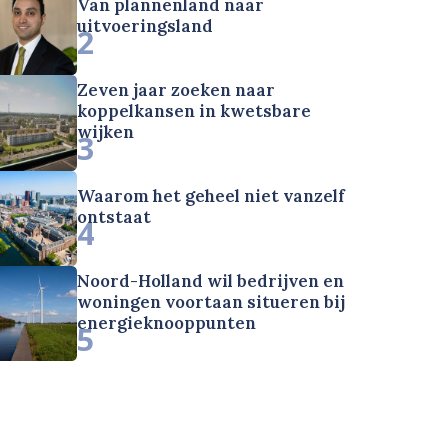
Van plannenland naar
uitvoeringsland
2
Zeven jaar zoeken naar
koppelkansen in kwetsbare
wijken
3
Waarom het geheel niet vanzelf
ontstaat
4
Noord-Holland wil bedrijven en
woningen voortaan situeren bij
energieknooppunten
5