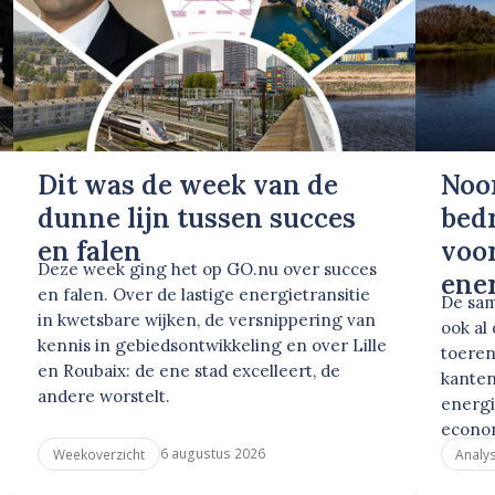
Dit was de week van de
Noo
dunne lijn tussen succes
bed
en falen
voor
Deze week ging het op GO.nu over succes
ene
en falen. Over de lastige energietransitie
De sam
in kwetsbare wijken, de versnippering van
ook al
kennis in gebiedsontwikkeling en over Lille
toeren
en Roubaix: de ene stad excelleert, de
kanten
andere worstelt.
energi
econo
6 augustus 2026
Weekoverzicht
Analy