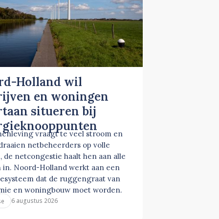
rd-Holland wil
rijven en woningen
taan situeren bij
rgieknooppunten
enleving vraagt te veel stroom en
 draaien netbeheerders op volle
, de netcongestie haalt hen aan alle
 in. Noord-Holland werkt aan een
esysteem dat de ruggengraat van
mie en woningbouw moet worden.
6 augustus 2026
se