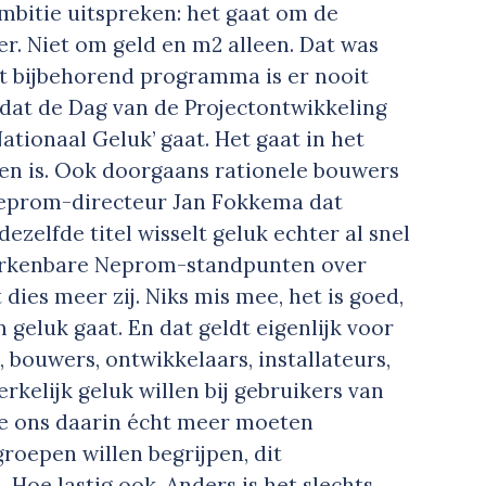
mbitie uitspreken: het gaat om de
r. Niet om geld en m2 alleen. Dat was
t bijbehorend programma is er nooit
 dat de Dag van de Projectontwikkeling
tionaal Geluk’ gaat. Het gaat in het
en is. Ook doorgaans rationele bouwers
Neprom-directeur Jan Fokkema dat
zelfde titel wisselt geluk echter al snel
 herkenbare Neprom-standpunten over
t dies meer zij. Niks mis mee, het is goed,
 geluk gaat. En dat geldt eigenlijk voor
 bouwers, ontwikkelaars, installateurs,
erkelijk geluk willen bij gebruikers van
e ons daarin écht meer moeten
roepen willen begrijpen, dit
 Hoe lastig ook. Anders is het slechts