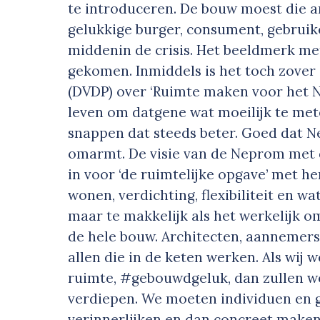
te introduceren. De bouw moest die a
gelukkige burger, consument, gebruike
middenin de crisis. Het beeldmerk me
gekomen. Inmiddels is het toch zover
(DVDP) over ‘Ruimte maken voor het Na
leven om datgene wat moeilijk te met
snappen dat steeds beter. Goed dat 
omarmt. De visie van de Neprom met de
in voor ‘de ruimtelijke opgave’ met
wonen, verdichting, flexibiliteit en wa
maar te makkelijk als het werkelijk om
de hele bouw. Architecten, aannemers,
allen die in de keten werken. Als wij w
ruimte, #gebouwdgeluk, dan zullen w
verdiepen. We moeten individuen en g
verinnerlijken en dan concreet maken.