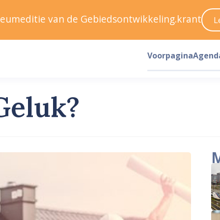
ileumeditie van de Gebiedsontwikkeling.krant
L
Voorpagina
Agend
Geluk?
M