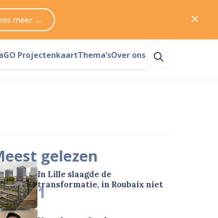
ees meer →
a
GO Projectenkaart
Thema’s
Over ons
eest gelezen
In Lille slaagde de
transformatie, in Roubaix niet
1