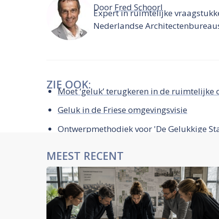
Door
Fred Schoorl
Expert in ruimtelijke vraagstuk
Nederlandse Architectenbureau
ZIE OOK:
Moet ‘geluk’ terugkeren in de ruimtelijke
Geluk in de Friese omgevingsvisie
Ontwerpmethodiek voor 'De Gelukkige St
MEEST RECENT