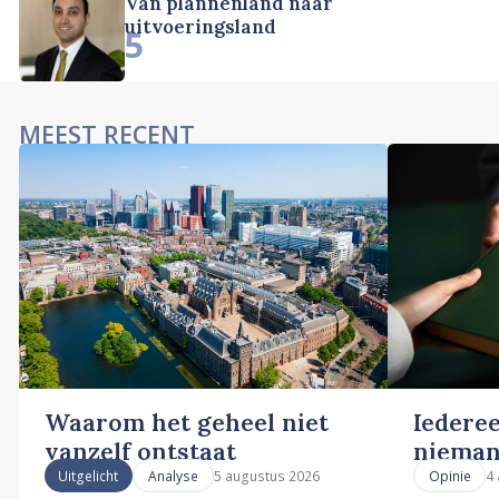
Van plannenland naar
uitvoeringsland
5
MEEST RECENT
Waarom het geheel niet
Iederee
vanzelf ontstaat
nieman
5 augustus 2026
4
Uitgelicht
Analyse
Opinie