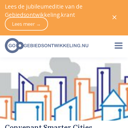
Lees de jubileumeditie van de
Gebiedsontwikkeling.krant
Lees meer →
Convenant Smarter Cities