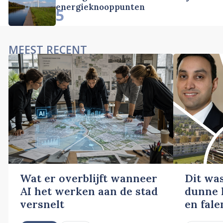
energieknooppunten
5
MEEST RECENT
Wat er overblijft wanneer
Dit wa
AI het werken aan de stad
dunne l
versnelt
en fale