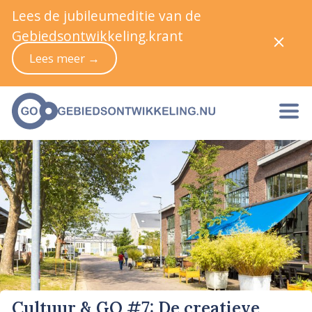
Lees de jubileumeditie van de
Gebiedsontwikkeling.krant
Lees meer →
Cultuur & GO #7: De creatieve