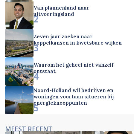
Van plannenland naar
uitvoeringsland
2
Zeven jaar zoeken naar
koppelkansen in kwetsbare wijken
3
Waarom het geheel niet vanzelf
ontstaat
4
Noord-Holland wil bedrijven en
woningen voortaan situeren bij
energieknooppunten
5
MEEST RECENT