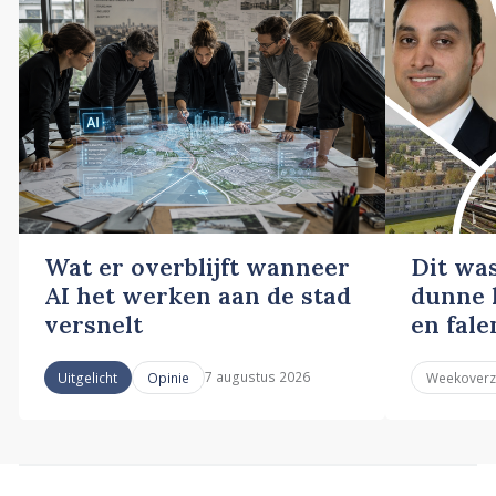
Wat er overblijft wanneer
Dit wa
AI het werken aan de stad
dunne l
versnelt
en fale
7 augustus 2026
Uitgelicht
Opinie
Weekoverz