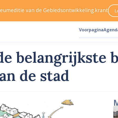
ileumeditie van de Gebiedsontwikkeling.krant
L
Voorpagina
Agend
e belangrijkste b
an de stad
M