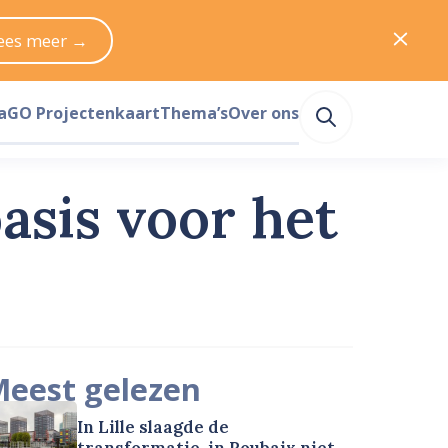
ees meer →
a
GO Projectenkaart
Thema’s
Over ons
asis voor het
eest gelezen
In Lille slaagde de
transformatie, in Roubaix niet