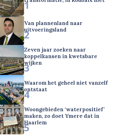
1
Van plannenland naar
uitvoeringsland
2
Zeven jaar zoeken naar
koppelkansen in kwetsbare
wijken
3
Waarom het geheel niet vanzelf
ontstaat
4
Woongebieden ‘waterpositief’
maken, zo doet Ymere dat in
Haarlem
5