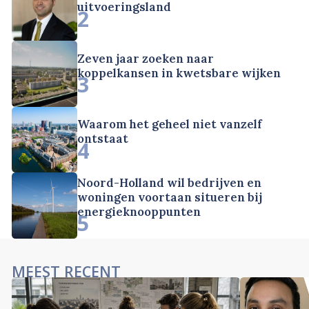
uitvoeringsland
2
Zeven jaar zoeken naar
koppelkansen in kwetsbare wijken
3
Waarom het geheel niet vanzelf
ontstaat
4
Noord-Holland wil bedrijven en
woningen voortaan situeren bij
energieknooppunten
5
MEEST RECENT