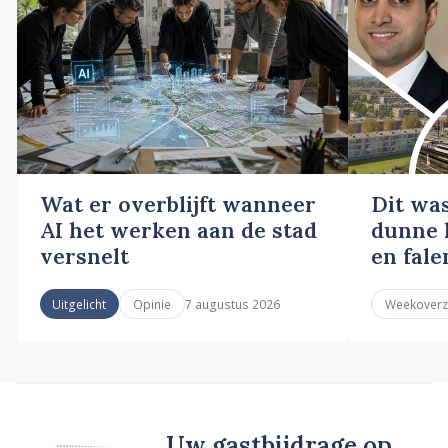
Wat er overblijft wanneer
Dit wa
AI het werken aan de stad
dunne l
versnelt
en fale
7 augustus 2026
Uitgelicht
Opinie
Weekoverz
Uw gastbijdrage op