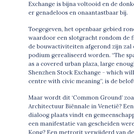
Exchange is bijna voltooid en de don
er genadeloos en onaantastbaar bij.
Toegegeven, het openbaar gebied ron
waardoor een slotgracht rondom de fin
de bouwactiviteiten afgerond zijn zal
podium gerealiseerd worden. “The spa
as a covered urban plaza, large enou
Shenzhen Stock Exchange - which will r
centre with civic meaning”, is de belo
Maar wordt dit ‘Common Ground’ zoal
Architectuur Biënnale in Venetië? Ee
dialoog plaats vindt en gemeenschappe
een manifestatie van gescheiden were
Kong? Een metrorit verwijderd van d