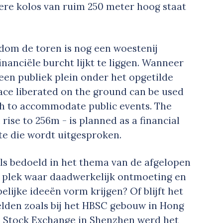
kere kolos van ruim 250 meter hoog staat
dom de toren is nog een woestenij
anciële burcht lijkt te liggen. Wanneer
 een publiek plein onder het opgetilde
ce liberated on the ground can be used
gh to accommodate public events. The
ise to 256m - is planned as a financial
fte die wordt uitgesproken.
s bedoeld in het thema van de afgelopen
n plek waar daadwerkelijk ontmoeting en
lijke ideeën vorm krijgen? Of blijft het
lden zoals bij het HBSC gebouw in Hong
e Stock Exchange in Shenzhen werd het