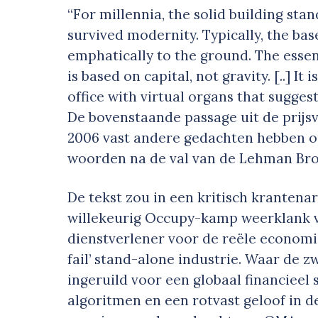
“For millennia, the solid building stan
survived modernity. Typically, the ba
emphatically to the ground. The essenc
is based on capital, not gravity. [..] It
office with virtual organs that suggest
De bovenstaande passage uit de prijs
2006 vast andere gedachten hebben 
woorden na de val van de Lehman Bro
De tekst zou in een kritisch krantenar
willekeurig Occupy-kamp weerklank vi
dienstverlener voor de reële economi
fail’ stand-alone industrie. Waar de z
ingeruild voor een globaal financiee
algoritmen en een rotvast geloof in d