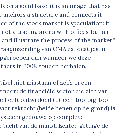
ds on a solid base; it is an image that has
se anchors a structure and connects it
e of the stock market is speculation: it
 is not a trading arena with offices, but an
 and illustrate the process of the market.”
vraaginzending van OMA zal destijds in
opgeroepen dan wanneer we deze
thers in 2008 zouden herhalen.
tikel niet misstaan of zelfs in een
nden: de financiële sector die zich van
e heeft ontwikkeld tot een ‘too-big-too-
waar tekracht (beide benen op de grond) is
l systeem gebouwd op complexe
e tucht van de markt. Echter, getuige de