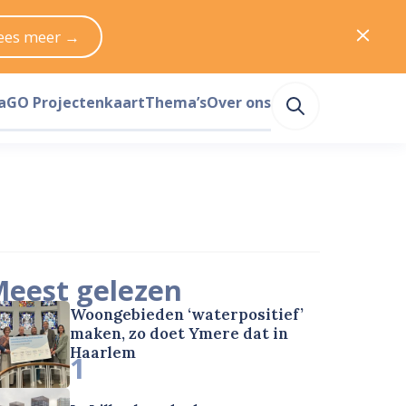
ees meer →
a
GO Projectenkaart
Thema’s
Over ons
eest gelezen
Woongebieden ‘waterpositief’
maken, zo doet Ymere dat in
Haarlem
1