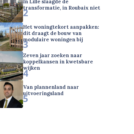
In Lille slaagde de
transformatie, in Roubaix niet
2
Het woningtekort aanpakken:
dit draagt de bouw van
modulaire woningen bij
3
Zeven jaar zoeken naar
koppelkansen in kwetsbare
wijken
4
Van plannenland naar
uitvoeringsland
5