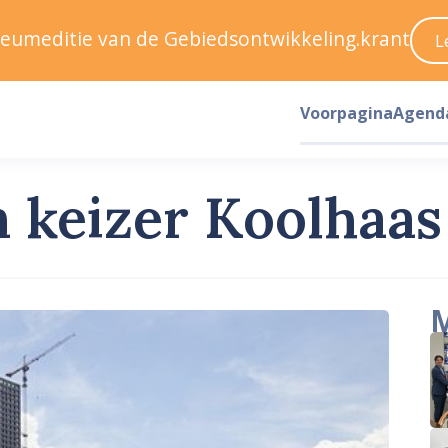
ileumeditie van de Gebiedsontwikkeling.krant
L
Voorpagina
Agend
n keizer Koolhaas
M