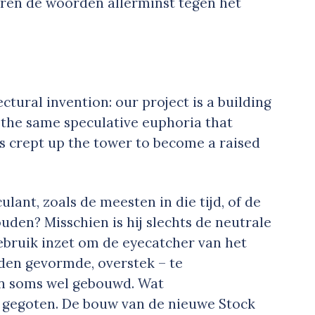
ren de woorden allerminst tegen het
ectural invention: our project is a building
 by the same speculative euphoria that
s crept up the tower to become a raised
ulant, zoals de meesten in die tijd, of de
uden? Misschien is hij slechts de neutrale
ebruik inzet om de eyecatcher van het
 jden gevormde, overstek – te
n soms wel gebouwd. Wat
on gegoten. De bouw van de nieuwe Stock