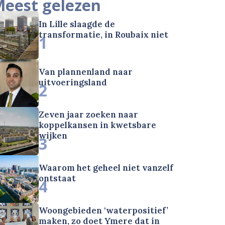
eest gelezen
In Lille slaagde de
transformatie, in Roubaix niet
1
Van plannenland naar
uitvoeringsland
2
Zeven jaar zoeken naar
koppelkansen in kwetsbare
wijken
3
Waarom het geheel niet vanzelf
ontstaat
4
Woongebieden ‘waterpositief’
maken, zo doet Ymere dat in