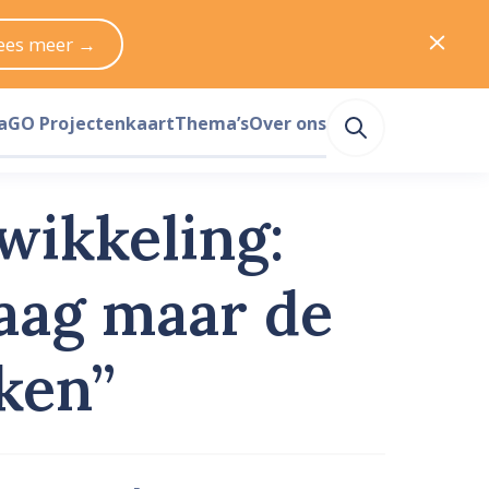
ees meer →
a
GO Projectenkaart
Thema’s
Over ons
wikkeling:
raag maar de
nken”