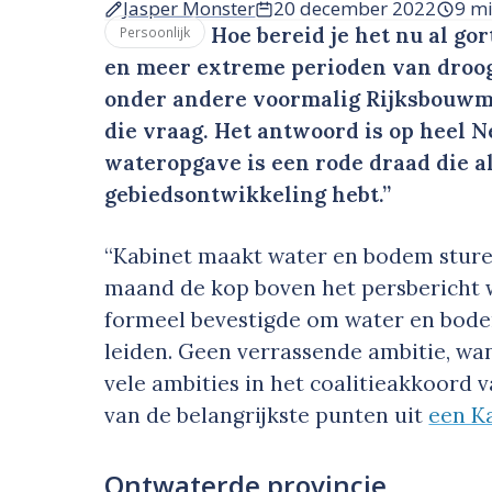
Jasper Monster
20 december 2022
9 m
Hoe bereid je het nu al go
Persoonlijk
en meer extreme perioden van droo
onder andere voormalig Rijksbouwm
die vraag. Het antwoord is op heel 
wateropgave is een rode draad die al
gebiedsontwikkeling hebt.”
“Kabinet maakt water en bodem sturen
maand de kop boven het persbericht 
formeel bevestigde om water en bodem
leiden. Geen verrassende ambitie, wan
vele ambities in het coalitieakkoord 
van de belangrijkste punten uit
een K
Ontwaterde provincie