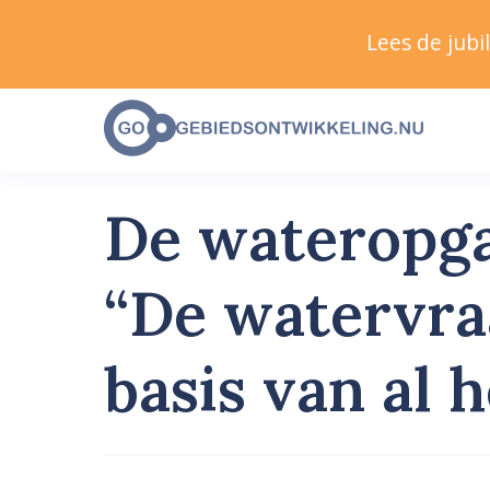
Lees de jub
De wateropga
“De watervra
basis van al 