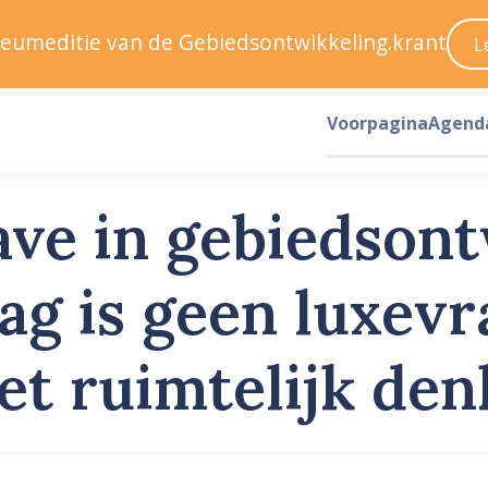
ileumeditie van de Gebiedsontwikkeling.krant
L
Voorpagina
Agend
ve in gebiedsont
ag is geen luxev
het ruimtelijk de