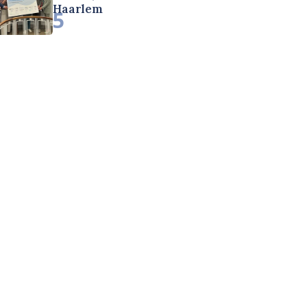
Haarlem
5