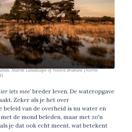
rlands. Marsh Landscape of Noord Brabant (North
k
)
er iets mee’
breder leven. De wateropgave
akt. Zeker als je het over
e beleid van de overheid is nu water en
 met de mond beleden, maar met zo'n
 als je dat ook echt meent, wat betekent