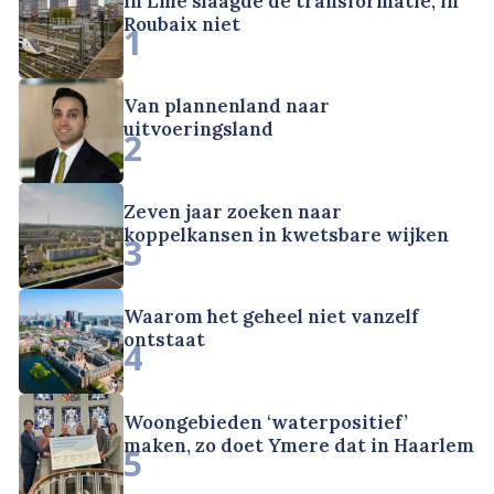
In Lille slaagde de transformatie, in
Roubaix niet
1
Van plannenland naar
uitvoeringsland
2
Zeven jaar zoeken naar
koppelkansen in kwetsbare wijken
3
Waarom het geheel niet vanzelf
ontstaat
4
Woongebieden ‘waterpositief’
maken, zo doet Ymere dat in Haarlem
5