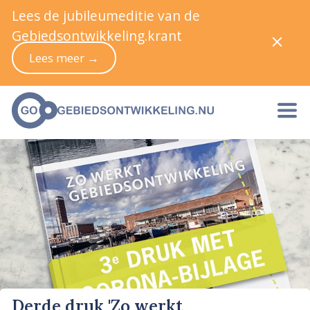
Lees de jubileumeditie van de
Gebiedsontwikkeling.krant
Lees meer →
Derde druk 'Zo werkt