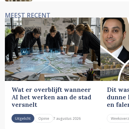
MEEST RECENT
Wat er overblijft wanneer
Dit wa
AI het werken aan de stad
dunne l
versnelt
en fale
7 augustus 2026
Uitgelicht
Opinie
Weekoverz