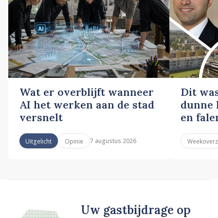
Wat er overblijft wanneer
Dit wa
AI het werken aan de stad
dunne l
versnelt
en fale
7 augustus 2026
Uitgelicht
Opinie
Weekoverz
Uw gastbijdrage op