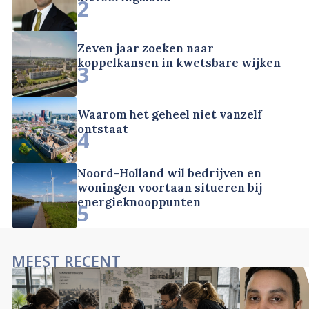
2
Zeven jaar zoeken naar
koppelkansen in kwetsbare wijken
3
Waarom het geheel niet vanzelf
ontstaat
4
Noord-Holland wil bedrijven en
woningen voortaan situeren bij
energieknooppunten
5
MEEST RECENT