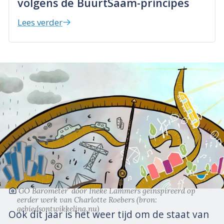
volgens de BuurtSaam-principes
Lees verder
‘GO Barometer’
door Ineke Lammers geïnspireerd op
eerder werk van Charlotte Roebers
(bron:
gebiedsontwikkeling.nu)
Ook dit jaar is het weer tijd om de staat van