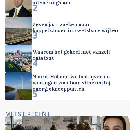
uitvoeringsland
2
Zeven jaar zoeken naar
koppelkansen in kwetsbare wijken
3
Waarom het geheel niet vanzelf
ontstaat
4
Noord-Holland wil bedrijven en
woningen voortaan situeren bij
energieknooppunten
5
MEEST RECENT