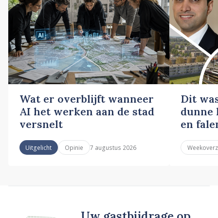
Wat er overblijft wanneer
Dit wa
AI het werken aan de stad
dunne l
versnelt
en fale
7 augustus 2026
Uitgelicht
Opinie
Weekoverz
Uw gastbijdrage op