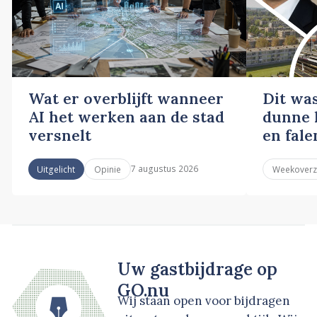
Wat er overblijft wanneer
Dit wa
AI het werken aan de stad
dunne l
versnelt
en fale
7 augustus 2026
Uitgelicht
Opinie
Weekoverz
Uw gastbijdrage op
GO.nu
Wij staan open voor bijdragen