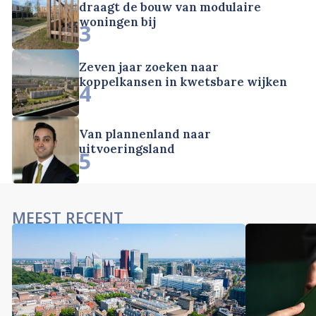
draagt de bouw van modulaire
woningen bij
3
Zeven jaar zoeken naar
koppelkansen in kwetsbare wijken
4
Van plannenland naar
uitvoeringsland
5
MEEST RECENT