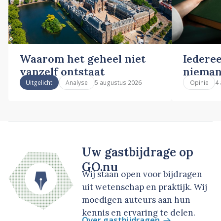
Waarom het geheel niet
Iederee
vanzelf ontstaat
nieman
5 augustus 2026
4
Uitgelicht
Analyse
Opinie
Uw gastbijdrage op
GO.nu
Wij staan open voor bijdragen
uit wetenschap en praktijk. Wij
moedigen auteurs aan hun
kennis en ervaring te delen.
Over gastbijdragen