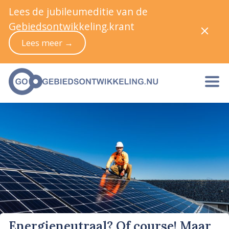
Lees de jubileumeditie van de
Gebiedsontwikkeling.krant
Lees meer →
Energieneutraal? Of course! Maar