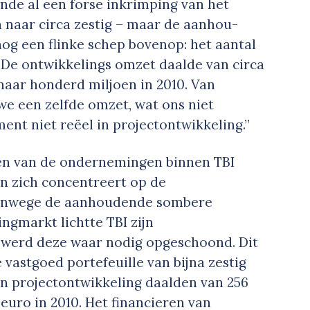
nde al een forse inkrimping van het
 naar circa zestig – maar de aanhou­
og een flinke schep bovenop: het aantal
 De ontwikkelings­ omzet daalde van circa
naar honderd miljoen in 2010. Van
we een zelfde omzet, wat ons niet
ent niet reëel in projectontwikkeling.”
en van de ondernemingen binnen TBI
n zich concentreert op de
 Vanwege de aanhoudende sombere
ngmarkt lichtte TBI zijn
n werd deze waar nodig opgeschoond. Dit
vastgoed­ portefeuille van bijna zestig
in projectontwikkeling daalden van 256
euro in 2010. Het financieren van