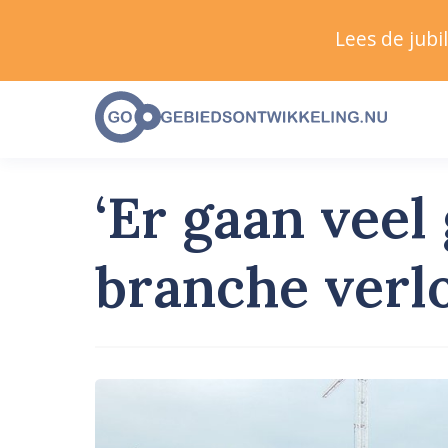
Lees de jub
‘Er gaan vee
branche verl