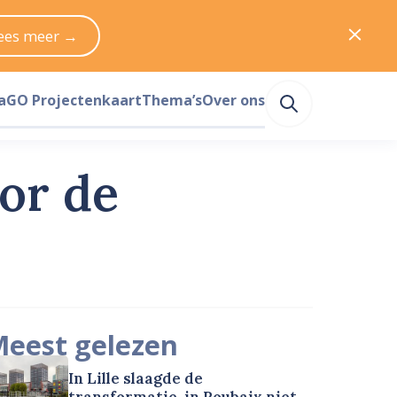
ees meer →
a
GO Projectenkaart
Thema’s
Over ons
or de
eest gelezen
In Lille slaagde de
transformatie, in Roubaix niet