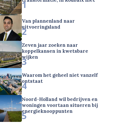
1
Van plannenland naar
uitvoeringsland
2
Zeven jaar zoeken naar
koppelkansen in kwetsbare
wijken
3
Waarom het geheel niet vanzelf
ontstaat
4
Noord-Holland wil bedrijven en
woningen voortaan situeren bij
energieknooppunten
5