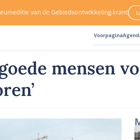
ileumeditie van de Gebiedsontwikkeling.krant
L
Voorpagina
Agend
l goede mensen vo
oren’
M