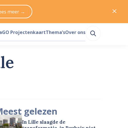
ees meer →
a
GO Projectenkaart
Thema’s
Over ons
le
eest gelezen
In Lille slaagde de
transformatie, in Roubaix niet