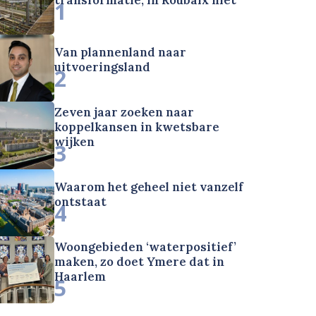
1
Van plannenland naar
uitvoeringsland
2
Zeven jaar zoeken naar
koppelkansen in kwetsbare
wijken
3
Waarom het geheel niet vanzelf
ontstaat
4
Woongebieden ‘waterpositief’
maken, zo doet Ymere dat in
Haarlem
5