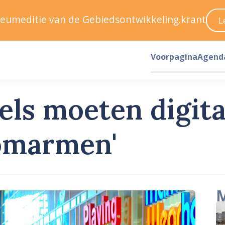
ileumeditie van de Gebiedsontwikkeling.krant
L
Voorpagina
Agend
els moeten digita
omarmen'
M