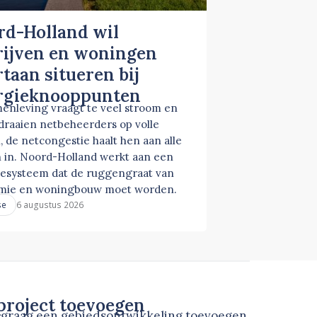
rd-Holland wil
rijven en woningen
taan situeren bij
rgieknooppunten
enleving vraagt te veel stroom en
 draaien netbeheerders op volle
, de netcongestie haalt hen aan alle
 in. Noord-Holland werkt aan een
esysteem dat de ruggengraat van
mie en woningbouw moet worden.
6 augustus 2026
se
roject toevoegen
u graag een gebiedsontwikkeling toevoegen