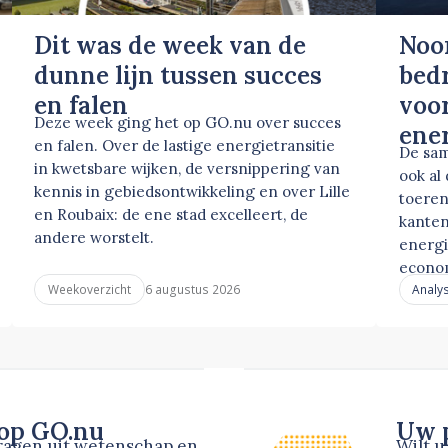
Dit was de week van de
Noo
dunne lijn tussen succes
bed
en falen
voor
Deze week ging het op GO.nu over succes
ene
en falen. Over de lastige energietransitie
De sam
in kwetsbare wijken, de versnippering van
ook al
kennis in gebiedsontwikkeling en over Lille
toeren
en Roubaix: de ene stad excelleert, de
kanten
andere worstelt.
energi
econo
6 augustus 2026
Weekoverzicht
Analy
 op GO.nu
Uw p
dragen uit wetenschap en
Wilt 