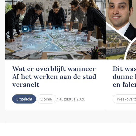
Wat er overblijft wanneer
Dit wa
AI het werken aan de stad
dunne l
versnelt
en fale
7 augustus 2026
Uitgelicht
Opinie
Weekoverz