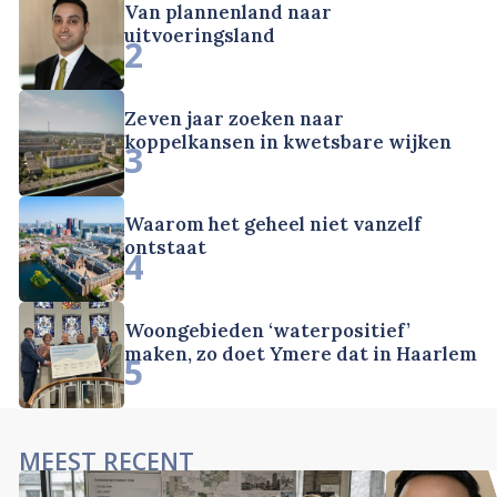
Van plannenland naar
uitvoeringsland
2
Zeven jaar zoeken naar
koppelkansen in kwetsbare wijken
3
Waarom het geheel niet vanzelf
ontstaat
4
Woongebieden ‘waterpositief’
maken, zo doet Ymere dat in Haarlem
5
MEEST RECENT