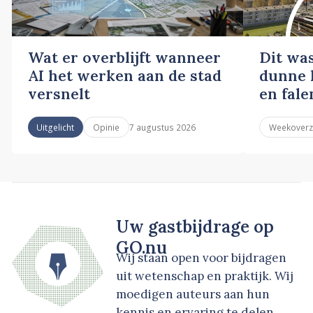
Wat er overblijft wanneer
Dit wa
AI het werken aan de stad
dunne l
versnelt
en fale
7 augustus 2026
Uitgelicht
Opinie
Weekoverz
Uw gastbijdrage op
GO.nu
Wij staan open voor bijdragen
uit wetenschap en praktijk. Wij
moedigen auteurs aan hun
kennis en ervaring te delen.