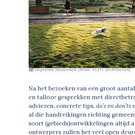
‘Impressie flexwonen’
(bron: VLOT architecten)
Na het bezoeken van een groot aantal
en talloze gesprekken met directbetr
adviezen, concrete tips,
do’s en don’ts
e
al die handreikingen richting gemeente
soort (gebieds)ontwikkelingen altijd 
ontwerpers zullen het veel open deur