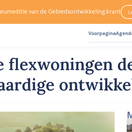
ileumeditie van de Gebiedsontwikkeling.krant
L
Voorpagina
Agend
ke flexwoningen 
aardige ontwikke
M