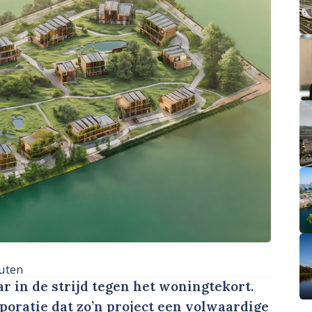
uten
 in de strijd tegen het woningtekort.
poratie dat zo’n project een volwaardige