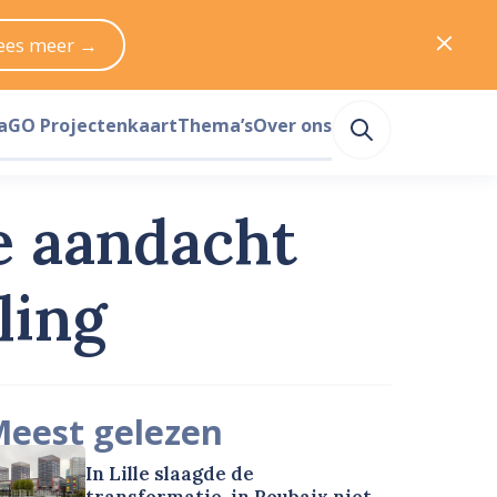
ees meer →
a
GO Projectenkaart
Thema’s
Over ons
de aandacht
ling
eest gelezen
In Lille slaagde de
transformatie, in Roubaix niet