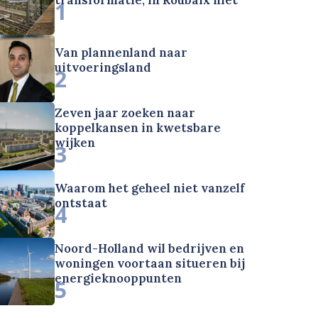
1
Van plannenland naar
uitvoeringsland
2
Zeven jaar zoeken naar
koppelkansen in kwetsbare
wijken
3
Waarom het geheel niet vanzelf
ontstaat
4
Noord-Holland wil bedrijven en
woningen voortaan situeren bij
energieknooppunten
5