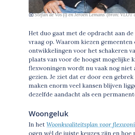
‘Stefan de Vos (l) en Jeroen Lemans’
(bron: VLOT 
Het duo gaat met de opdracht aan de s
vraag op. Waarom kiezen gemeenten en
ontwikkelingen voor het schakeren v
plaats van voor de hoogst mogelijke k
flexwoningen wordt nu vaak nog niet a
gezien. Je ziet dat er door een gebrek
maken enorm veel kansen blijven ligge
dezelfde aandacht als een permanente
Woongeluk
In het
Woonkwaliteitsplan voor flexwon
ogen wél de juiste keuzes zijn en hoe