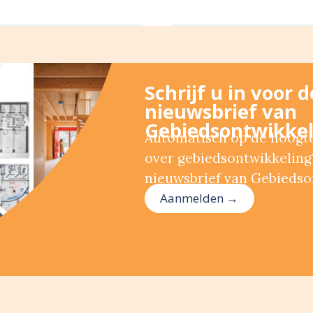
Schrijf u in voor 
nieuwsbrief van
Gebiedsontwikkel
Automatisch op de hoogte 
over gebiedsontwikkeling?
nieuwsbrief van Gebiedso
Aanmelden →