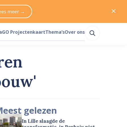
ees meer →
a
GO Projectenkaart
Thema’s
Over ons
ren
bouw'
eest gelezen
In Lille slaagde de
transformatie, in Roubaix niet