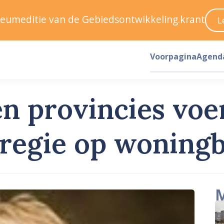
ileumeditie van de Gebiedsontwikkeling.krant
L
Voorpagina
Agend
n provincies voe
regie op woning
M