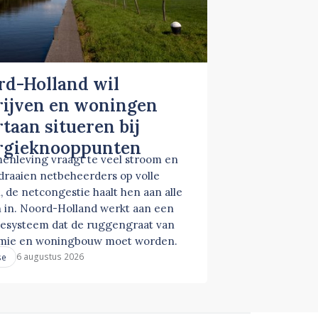
rd-Holland wil
rijven en woningen
taan situeren bij
rgieknooppunten
enleving vraagt te veel stroom en
 draaien netbeheerders op volle
, de netcongestie haalt hen aan alle
 in. Noord-Holland werkt aan een
esysteem dat de ruggengraat van
mie en woningbouw moet worden.
6 augustus 2026
se