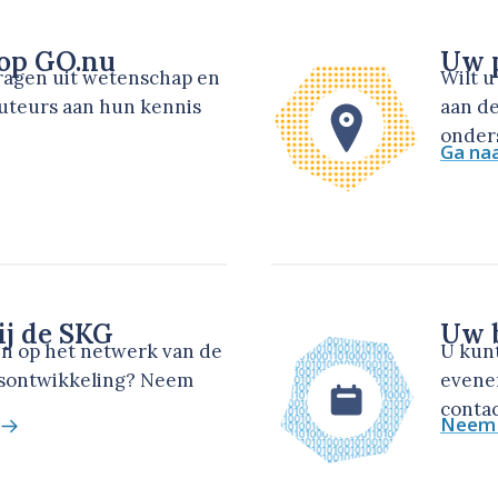
 op GO.nu
Uw p
dragen uit wetenschap en
Wilt 
auteurs aan hun kennis
aan de
onders
Ga na
ij de SKG
Uw b
en op het netwerk van de
U kun
dsontwikkeling? Neem
evene
contac
Neem 