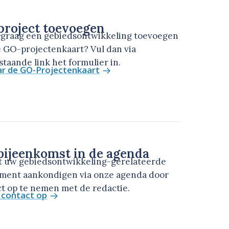
roject toevoegen
u graag een gebiedsontwikkeling toevoegen
 GO-projectenkaart? Vul dan via
taande link het formulier in.
ar de GO-Projectenkaart
ijeenkomst in de agenda
t uw gebiedsontwikkeling-gerelateerde
ment aankondigen via onze agenda door
t op te nemen met de redactie.
contact op