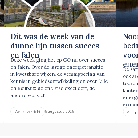
Dit was de week van de
Noo
dunne lijn tussen succes
bed
en falen
voor
Deze week ging het op GO.nu over succes
ene
en falen. Over de lastige energietransitie
De sam
in kwetsbare wijken, de versnippering van
ook al
kennis in gebiedsontwikkeling en over Lille
toeren
en Roubaix: de ene stad excelleert, de
kanten
andere worstelt.
energi
econo
6 augustus 2026
Weekoverzicht
Analy