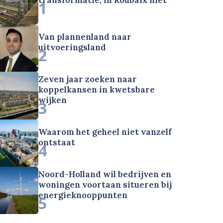
1
Van plannenland naar
uitvoeringsland
2
Zeven jaar zoeken naar
koppelkansen in kwetsbare
wijken
3
Waarom het geheel niet vanzelf
ontstaat
4
Noord-Holland wil bedrijven en
woningen voortaan situeren bij
energieknooppunten
5