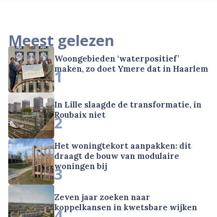
Meest gelezen
Woongebieden ‘waterpositief’
maken, zo doet Ymere dat in Haarlem
1
In Lille slaagde de transformatie, in
Roubaix niet
2
Het woningtekort aanpakken: dit
draagt de bouw van modulaire
woningen bij
3
Zeven jaar zoeken naar
koppelkansen in kwetsbare wijken
4