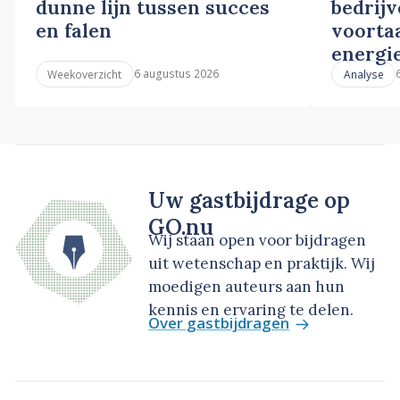
dunne lijn tussen succes
bedrij
en falen
voortaa
energi
6 augustus 2026
Weekoverzicht
Analyse
Uw gastbijdrage op
GO.nu
Wij staan open voor bijdragen
uit wetenschap en praktijk. Wij
moedigen auteurs aan hun
kennis en ervaring te delen.
Over gastbijdragen