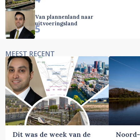
Van plannenland naar
uitvoeringsland
5
MEEST RECENT
Dit was de week van de
Noord-