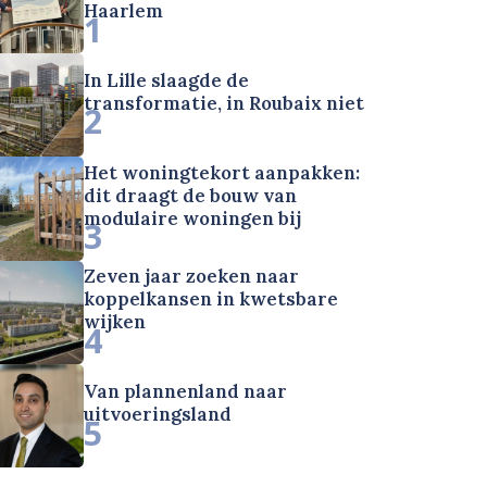
Haarlem
1
In Lille slaagde de
transformatie, in Roubaix niet
2
Het woningtekort aanpakken:
dit draagt de bouw van
modulaire woningen bij
3
Zeven jaar zoeken naar
koppelkansen in kwetsbare
wijken
4
Van plannenland naar
uitvoeringsland
5