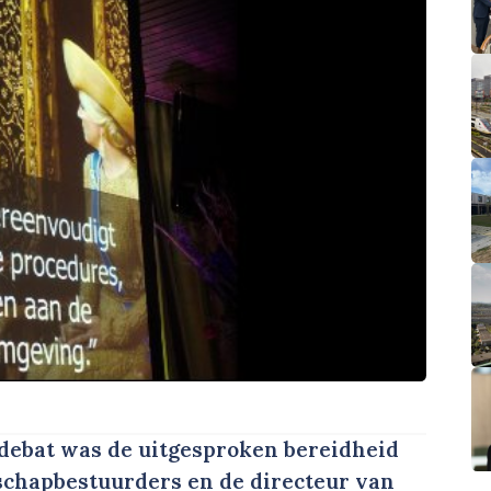
debat was de uitgesproken bereidheid
schapbestuurders en de directeur van