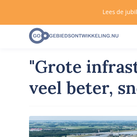
Lees de jub
"Grote infra
veel beter, s