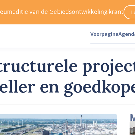
ileumeditie van de Gebiedsontwikkeling.krant
L
Voorpagina
Agend
structurele proje
neller en goedkop
M