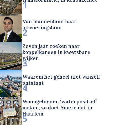
1
Van plannenland naar
uitvoeringsland
2
Zeven jaar zoeken naar
koppelkansen in kwetsbare
wijken
3
Waarom het geheel niet vanzelf
ontstaat
4
Woongebieden ‘waterpositief’
maken, zo doet Ymere dat in
Haarlem
5