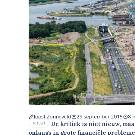
Joost Zonneveld
29 september 2015
8 
De kritiek is niet nieuw, ma
Nieuws
onlangs in grote financiële problem