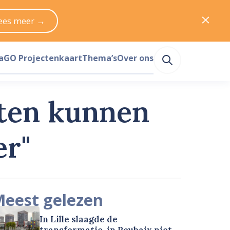
ees meer →
a
GO Projectenkaart
Thema’s
Over ons
cten kunnen
er"
eest gelezen
In Lille slaagde de
transformatie, in Roubaix niet