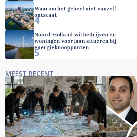
Waarom het geheel niet vanzelf
ontstaat
4
Noord-Holland wil bedrijven en
woningen voortaan situeren bij
energieknooppunten
5
MEEST RECENT