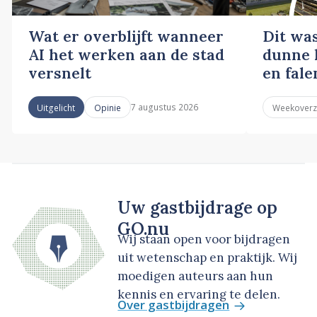
Wat er overblijft wanneer
Dit wa
AI het werken aan de stad
dunne l
versnelt
en fale
7 augustus 2026
Uitgelicht
Opinie
Weekoverz
Uw gastbijdrage op
GO.nu
Wij staan open voor bijdragen
uit wetenschap en praktijk. Wij
moedigen auteurs aan hun
kennis en ervaring te delen.
Over gastbijdragen