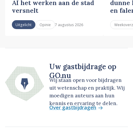
AI het werken aan de stad
dunne l
versnelt
en fale
7 augustus 2026
Uitgelicht
Opinie
Weekoverz
Uw gastbijdrage op
GO.nu
Wij staan open voor bijdragen
uit wetenschap en praktijk. Wij
moedigen auteurs aan hun
kennis en ervaring te delen.
Over gastbijdragen