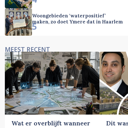
Woongebieden ‘waterpositief’
maken, zo doet Ymere dat in Haarlem
5
MEEST RECENT
Wat er overblijft wanneer
Dit wa