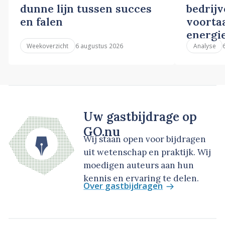
dunne lijn tussen succes
bedrij
en falen
voortaa
energi
6 augustus 2026
Weekoverzicht
Analyse
Uw gastbijdrage op
GO.nu
Wij staan open voor bijdragen
uit wetenschap en praktijk. Wij
moedigen auteurs aan hun
kennis en ervaring te delen.
Over gastbijdragen