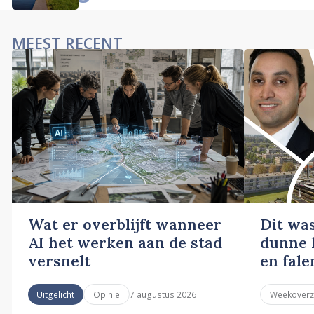
MEEST RECENT
Wat er overblijft wanneer
Dit wa
AI het werken aan de stad
dunne l
versnelt
en fale
7 augustus 2026
Uitgelicht
Opinie
Weekoverz