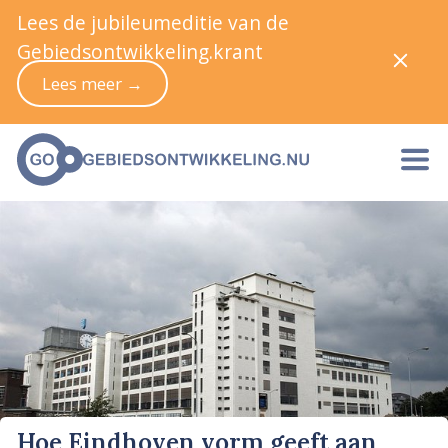
Lees de jubileumeditie van de
Gebiedsontwikkeling.krant
Lees meer →
Hoe Eindhoven vorm geeft aan