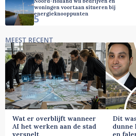
Noord-Holland wil bedrijven en
woningen voortaan situeren bij
energieknooppunten
5
MEEST RECENT
Wat er overblijft wanneer
Dit wa
AI het werken aan de stad
dunne l
versnelt
en fale