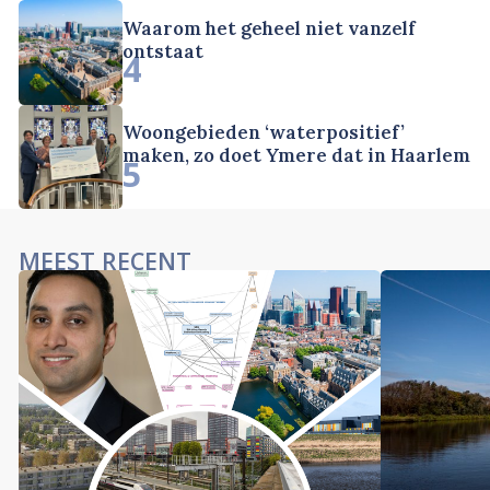
Waarom het geheel niet vanzelf
ontstaat
4
Woongebieden ‘waterpositief’
maken, zo doet Ymere dat in Haarlem
5
MEEST RECENT