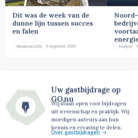
Dit was de week van de
Noord-
dunne lijn tussen succes
bedrij
en falen
voortaa
energi
6 augustus 2026
Weekoverzicht
Analyse
Uw gastbijdrage op
GO.nu
Wij staan open voor bijdragen
uit wetenschap en praktijk. Wij
moedigen auteurs aan hun
kennis en ervaring te delen.
Over gastbijdragen