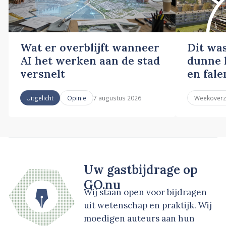
Wat er overblijft wanneer
Dit wa
AI het werken aan de stad
dunne l
versnelt
en fale
7 augustus 2026
Uitgelicht
Opinie
Weekoverz
Uw gastbijdrage op
GO.nu
Wij staan open voor bijdragen
uit wetenschap en praktijk. Wij
moedigen auteurs aan hun