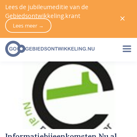
Lees de jubileumeditie van de
Gebiedsontwikkeling.krant
Lees meer →
Informatiebijeenkomsten Nu al