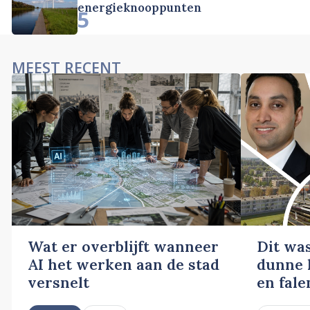
energieknooppunten
5
MEEST RECENT
Wat er overblijft wanneer
Dit wa
AI het werken aan de stad
dunne l
versnelt
en fale