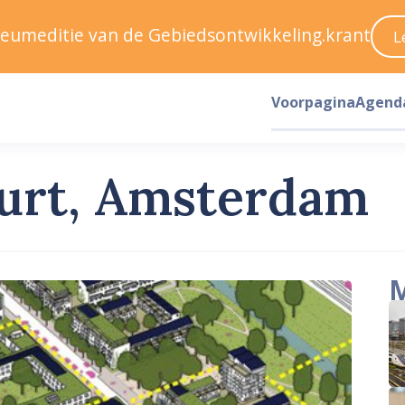
ileumeditie van de Gebiedsontwikkeling.krant
L
Voorpagina
Agend
urt, Amsterdam
M