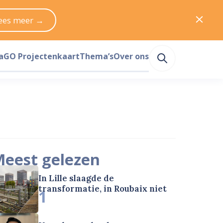
ees meer →
a
GO Projectenkaart
Thema’s
Over ons
eest gelezen
In Lille slaagde de
transformatie, in Roubaix niet
1