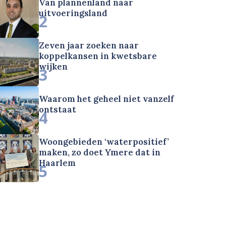
Van plannenland naar
uitvoeringsland
2
Zeven jaar zoeken naar
koppelkansen in kwetsbare
wijken
3
Waarom het geheel niet vanzelf
ontstaat
4
Woongebieden ‘waterpositief’
maken, zo doet Ymere dat in
Haarlem
5