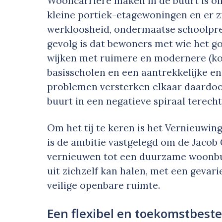
Wooncarrière maken in de buurt is on
kleine portiek-etagewoningen en er zi
werkloosheid, ondermaatse schoolpre
gevolg is dat bewoners met wie het go
wijken met ruimere en modernere (k
basisscholen en een aantrekkelijke en
problemen versterken elkaar daardoor
buurt in een negatieve spiraal terech
Om het tij te keren is het Vernieuwin
is de ambitie vastgelegd om de Jacob
vernieuwen tot een duurzame woonbuu
uit zichzelf kan halen, met een geva
veilige openbare ruimte.
Een flexibel en toekomstbest