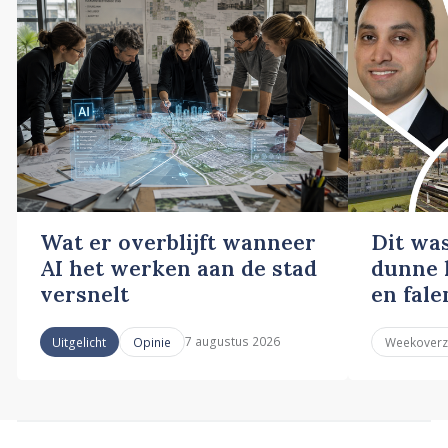
Wat er overblijft wanneer
Dit wa
AI het werken aan de stad
dunne l
versnelt
en fale
7 augustus 2026
Uitgelicht
Opinie
Weekoverz