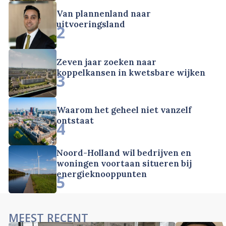
Van plannenland naar
uitvoeringsland
2
Zeven jaar zoeken naar
koppelkansen in kwetsbare wijken
3
Waarom het geheel niet vanzelf
ontstaat
4
Noord-Holland wil bedrijven en
woningen voortaan situeren bij
energieknooppunten
5
MEEST RECENT