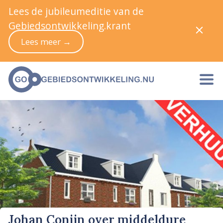
Lees de jubileumeditie van de
Gebiedsontwikkeling.krant
Lees meer →
Johan Conijn over middeldure