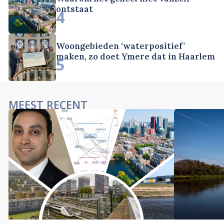
ontstaat
4
Woongebieden ‘waterpositief’
maken, zo doet Ymere dat in Haarlem
5
MEEST RECENT