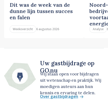
Dit was de week van de
Noord-
dunne lijn tussen succes
bedrij
en falen
voortaa
energi
6 augustus 2026
Weekoverzicht
Analyse
Uw gastbijdrage op
GO.nu
Wij staan open voor bijdragen
uit wetenschap en praktijk. Wij
moedigen auteurs aan hun
kennis en ervaring te delen.
Over gastbijdragen