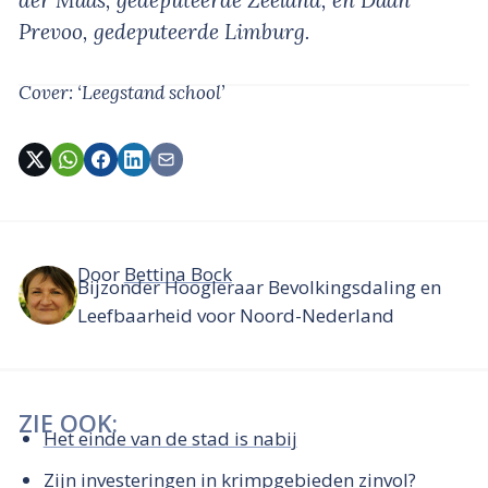
der Maas, gedeputeerde Zeeland, en Daan
Prevoo, gedeputeerde Limburg.
Cover: ‘Leegstand school’
Door
Bettina Bock
Bijzonder Hoogleraar Bevolkingsdaling en
Leefbaarheid voor Noord-Nederland
ZIE OOK:
Het einde van de stad is nabij
Zijn investeringen in krimpgebieden zinvol?