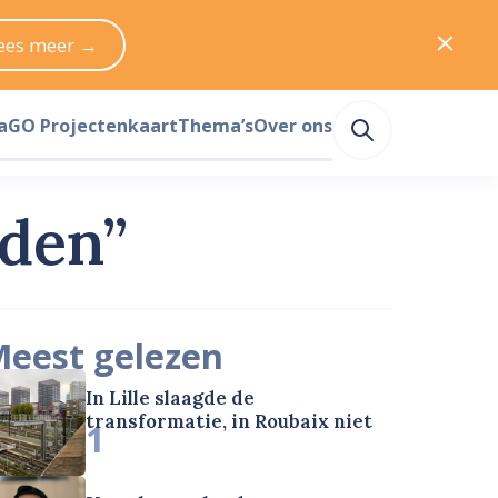
ees meer →
a
GO Projectenkaart
Thema’s
Over ons
rden”
eest gelezen
In Lille slaagde de
transformatie, in Roubaix niet
1