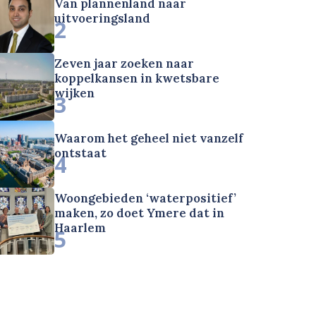
Van plannenland naar
uitvoeringsland
2
Zeven jaar zoeken naar
koppelkansen in kwetsbare
wijken
3
Waarom het geheel niet vanzelf
ontstaat
4
Woongebieden ‘waterpositief’
maken, zo doet Ymere dat in
Haarlem
5