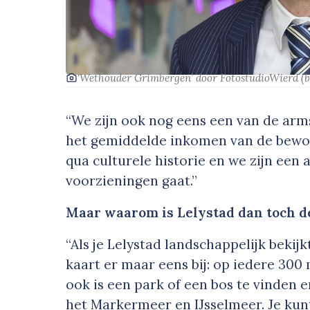
‘Wethouder Grimbergen’
door FotostudioWierd
(
“We zijn ook nog eens een van de arms
het gemiddelde inkomen van de bewon
qua culturele historie en we zijn een
voorzieningen gaat.”
Maar waarom is Lelystad dan toch d
“Als je Lelystad landschappelijk bekijk
kaart er maar eens bij: op iedere 30
ook is een park of een bos te vinden 
het Markermeer en IJsselmeer. Je kunt 