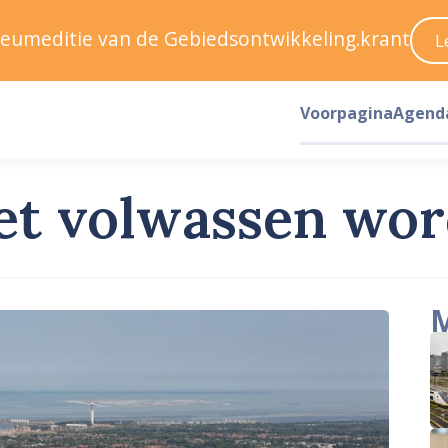
ileumeditie van de Gebiedsontwikkeling.krant
L
Voorpagina
Agend
et volwassen wo
M